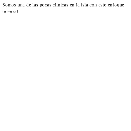
Somos una de las pocas clínicas en la isla con este enfoque
integral.
En Clínica PhysioÉlite® encontrarás diferentes
especialidades, como:
Fisioterapia Temporomandibular
Ejercicio terapéutico
Fisioterapia Pediátrica
Suelo Pélvico y Uroginecológica
Fisioterapia Deportiva
Nuestras instalaciones están equipadas con tecnología de
última generación, como ecografía, radiofrecuencia, realidad
virtual y ondas de choque, que nos permiten ofrecer
tratamientos más precisos y eficaces.
Además, trabajamos la recuperación del paciente utilizando
diferentes accesorios y herramientas que no solo optimizan